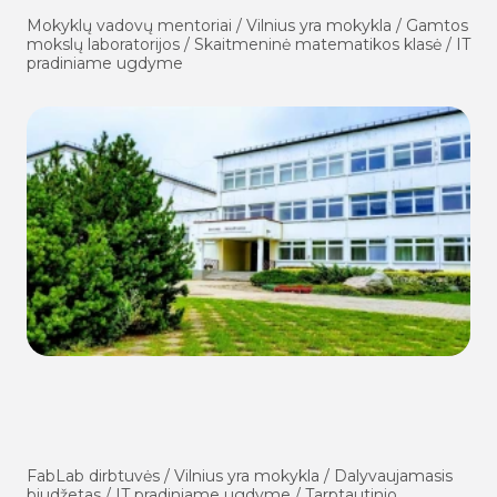
Mokyklų vadovų mentoriai / Vilnius yra mokykla / Gamtos
mokslų laboratorijos / Skaitmeninė matematikos klasė / IT
pradiniame ugdyme
FabLab dirbtuvės / Vilnius yra mokykla / Dalyvaujamasis
biudžetas / IT pradiniame ugdyme / Tarptautinio