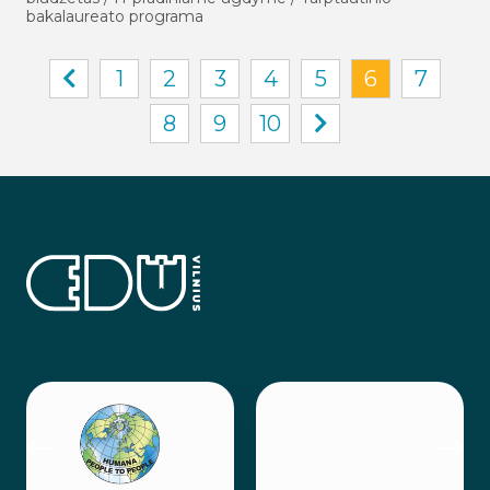
bakalaureato programa
1
2
3
4
5
6
7
8
9
10