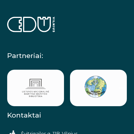
Partneriai:
Kontaktai
Švitrigailos g. 11B, Vilnius