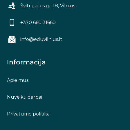
Švitrigailos g. 11B, Vilnius
+370 660 31660
info@eduvilnius.lt
Informacija
Apie mus
Nuveikti darbai
Privatumo politika