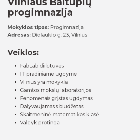
Vilniaus Baltupių
progimnazija
Mokyklos tipas:
Progimnazija
Adresas:
Didlaukio g. 23, Vilnius
Veiklos:
FabLab dirbtuvės
IT pradiniame ugdyme
Vilnius yra mokykla
Gamtos mokslų laboratorijos
Fenomenais grįstas ugdymas
Dalyvaujamasis biudžetas
Skaitmeninė matematikos klasė
Valgyk protingai