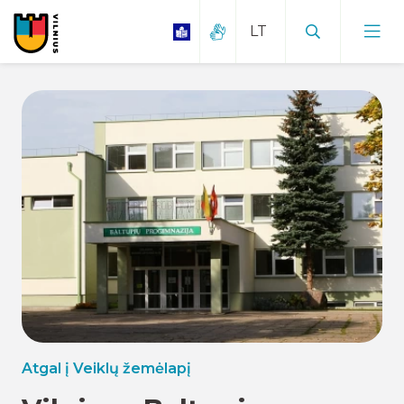
Atgal į Veiklų žemėlapį