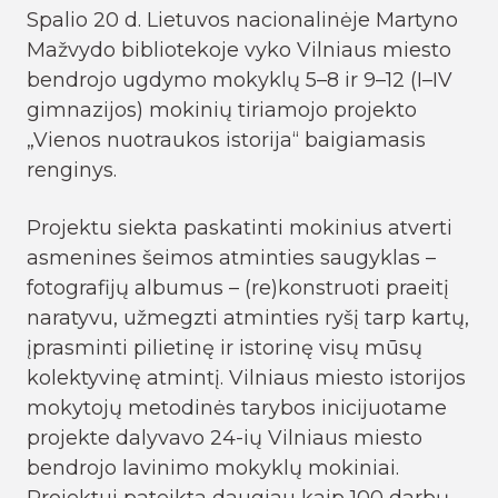
Spalio 20 d. Lietuvos nacionalinėje Martyno
Mažvydo bibliotekoje vyko Vilniaus miesto
bendrojo ugdymo mokyklų 5–8 ir 9–12 (I–IV
gimnazijos) mokinių tiriamojo projekto
„Vienos nuotraukos istorija“ baigiamasis
renginys.
Projektu siekta paskatinti mokinius atverti
asmenines šeimos atminties saugyklas –
fotografijų albumus – (re)konstruoti praeitį
naratyvu, užmegzti atminties ryšį tarp kartų,
įprasminti pilietinę ir istorinę visų mūsų
kolektyvinę atmintį. Vilniaus miesto istorijos
mokytojų metodinės tarybos inicijuotame
projekte dalyvavo 24-ių Vilniaus miesto
bendrojo lavinimo mokyklų mokiniai.
Projektui pateikta daugiau kaip 100 darbų,