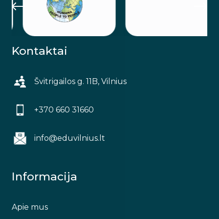
Kontaktai
Švitrigailos g. 11B, Vilnius
+370 660 31660
info@eduvilnius.lt
Informacija
Apie mus