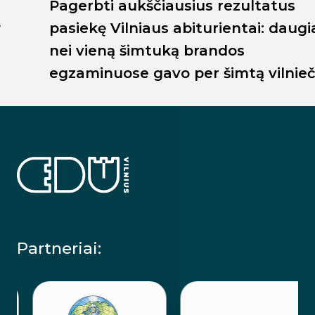
Pagerbti aukščiausius rezultatus
pasiekę Vilniaus abiturientai: daugiau
nei vieną šimtuką brandos
egzaminuose gavo per šimtą vilniečių
Partneriai: