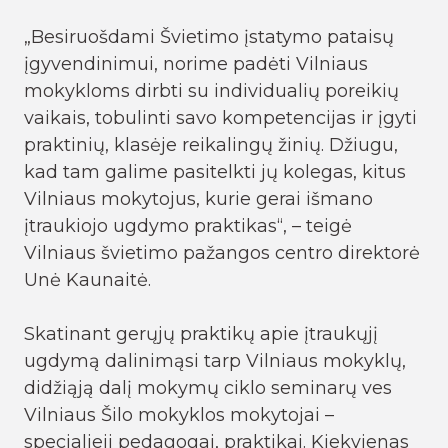
„Besiruošdami Švietimo įstatymo pataisų
įgyvendinimui, norime padėti Vilniaus
mokykloms dirbti su individualių poreikių
vaikais, tobulinti savo kompetencijas ir įgyti
praktinių, klasėje reikalingų žinių. Džiugu,
kad tam galime pasitelkti jų kolegas, kitus
Vilniaus mokytojus, kurie gerai išmano
įtraukiojo ugdymo praktikas“, – teigė
Vilniaus švietimo pažangos centro direktorė
Unė Kaunaitė.
Skatinant gerųjų praktikų apie įtraukųjį
ugdymą dalinimąsi tarp Vilniaus mokyklų,
didžiąją dalį mokymų ciklo seminarų ves
Vilniaus Šilo mokyklos mokytojai –
specialieji pedagogai, praktikai. Kiekvienas