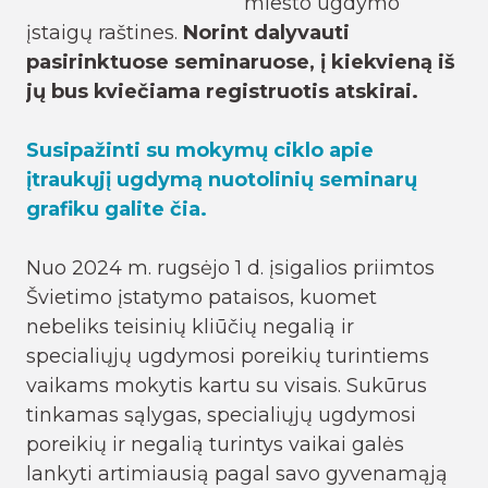
miesto ugdymo
įstaigų raštines.
Norint dalyvauti
pasirinktuose seminaruose, į kiekvieną iš
jų bus kviečiama registruotis atskirai.
Susipažinti su mokymų ciklo apie
įtraukųjį ugdymą nuotolinių seminarų
grafiku galite čia.
Nuo 2024 m. rugsėjo 1 d. įsigalios priimtos
Švietimo įstatymo pataisos, kuomet
nebeliks teisinių kliūčių negalią ir
specialiųjų ugdymosi poreikių turintiems
vaikams mokytis kartu su visais. Sukūrus
tinkamas sąlygas, specialiųjų ugdymosi
poreikių ir negalią turintys vaikai galės
lankyti artimiausią pagal savo gyvenamąją