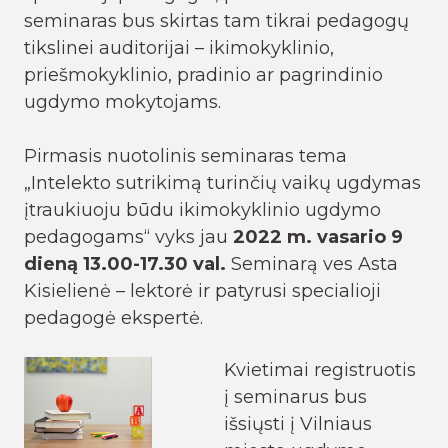
seminaras bus skirtas tam tikrai pedagogų
tikslinei auditorijai – ikimokyklinio,
priešmokyklinio, pradinio ar pagrindinio
ugdymo mokytojams.
Pirmasis nuotolinis seminaras tema
„Intelekto sutrikimą turinčių vaikų ugdymas
įtraukiuoju būdu ikimokyklinio ugdymo
pedagogams“ vyks jau
2022 m. vasario 9
dieną 13.00-17.30 val.
Seminarą ves Asta
Kisielienė – lektorė ir patyrusi specialioji
pedagogė ekspertė.
Kvietimai registruotis
į seminarus bus
išsiųsti į Vilniaus