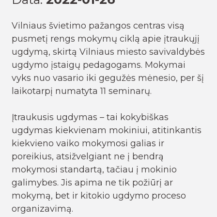
Vilniaus švietimo pažangos centras visą
pusmetį rengs mokymų ciklą apie įtraukųjį
ugdymą, skirtą Vilniaus miesto savivaldybės
ugdymo įstaigų pedagogams. Mokymai
vyks nuo vasario iki gegužės mėnesio, per šį
laikotarpį numatyta 11 seminarų.
Įtraukusis ugdymas – tai kokybiškas
ugdymas kiekvienam mokiniui, atitinkantis
kiekvieno vaiko mokymosi galias ir
poreikius, atsižvelgiant ne į bendrą
mokymosi standartą, tačiau į mokinio
galimybes. Jis apima ne tik požiūrį ar
mokymą, bet ir kitokio ugdymo proceso
organizavimą.