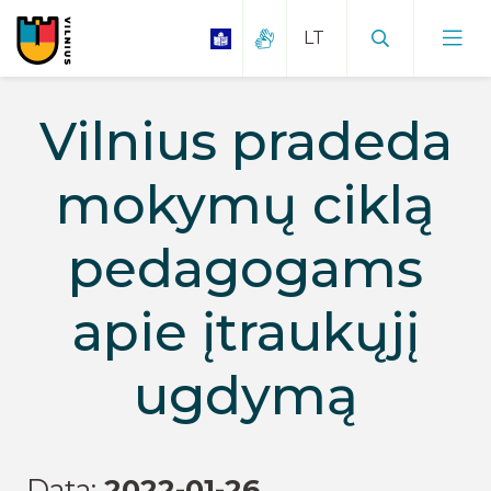
Vilnius pradeda
mokymų ciklą
pedagogams
apie įtraukųjį
ugdymą
Data:
2022-01-26