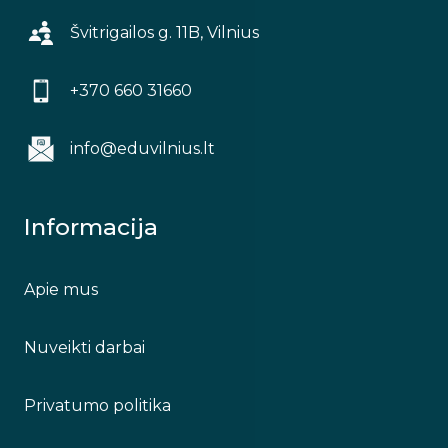
Švitrigailos g. 11B, Vilnius
+370 660 31660
info@eduvilnius.lt
Informacija
Apie mus
Nuveikti darbai
Privatumo politika