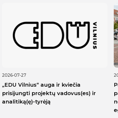
2026-07-24
Pagerbti aukščiausius rezultatus
pasiekę Vilniaus abiturientai: daugiau
nei vieną šimtuką brandos
egzaminuose gavo per šimtą vilniečių