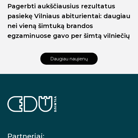
Pagerbti aukščiausius rezultatus
pasiekę Vilniaus abiturientai: daugiau
nei vieną šimtuką brandos
egzaminuose gavo per šimtą vilniečių
Daugiau naujienų
Partneriai: