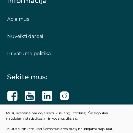
Informacija
Apie mus
Nuveikti darbai
Privatumo politika
Sekite mus:
Mūsų svetainė naudoja slapukus (angl. cookies). Šie slapukai
naudojami statistikos ir rinkodaros tikslais.
© 2023 Visos teisės saugomos
Jei Jūs sutinkate, kad šiems tikslams būtų naudojami slapukai,