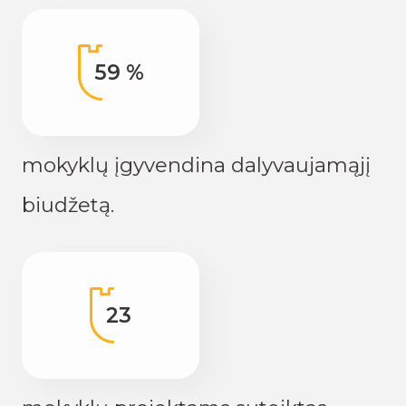
59 %
mokyklų įgyvendina dalyvaujamąjį
biudžetą.
23