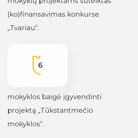
mokyklų projektams suteiktas
(ko)finansavimas konkurse
„Tvariau“.
6
mokyklos baigė įgyvendinti
projektą „Tūkstantmečio
mokyklos“.