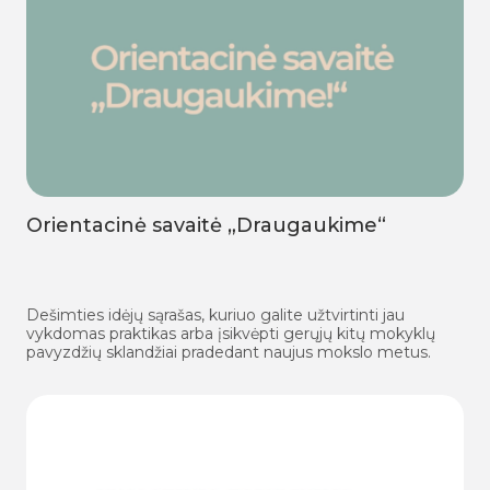
Orientacinė savaitė „Draugaukime“
Dešimties idėjų sąrašas, kuriuo galite užtvirtinti jau
vykdomas praktikas arba įsikvėpti gerųjų kitų mokyklų
pavyzdžių sklandžiai pradedant naujus mokslo metus.