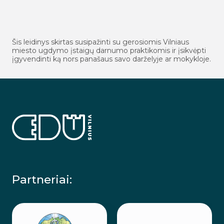
Šis leidinys skirtas susipažinti su gerosiomis Vilniaus
miesto ugdymo įstaigų darnumo praktikomis ir įsikvėpti
įgyvendinti ką nors panašaus savo darželyje ar mokykloje.
Partneriai: