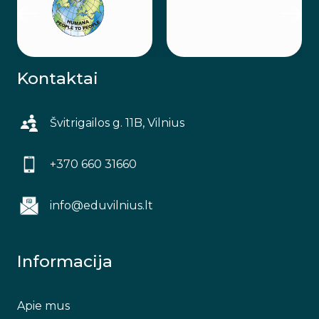
Kontaktai
Švitrigailos g. 11B, Vilnius
+370 660 31660
info@eduvilnius.lt
Informacija
Apie mus