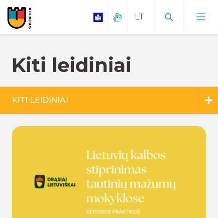
Kiti leidiniai
KITI LEIDINIAI
Tyrimai
Švietimo pažangos ataskaita
Vilniaus mokytojai. Tendencijos
Kiti leidiniai
Visi leidiniai