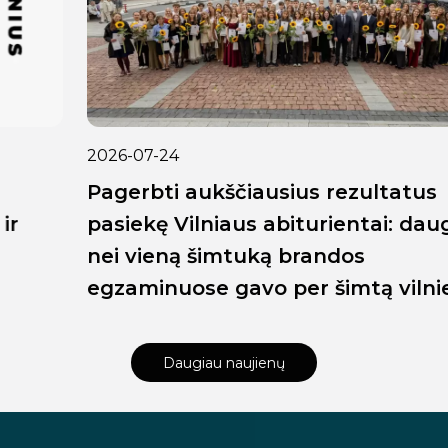
2026-07-24
Pagerbti aukščiausius rezultatus
pasiekę Vilniaus abiturientai: daugiau
nei vieną šimtuką brandos
egzaminuose gavo per šimtą vilniečių
Daugiau naujienų