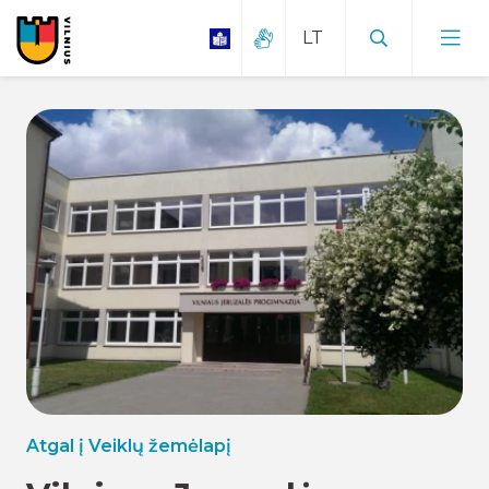
Atgal į Veiklų žemėlapį