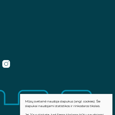
Mūsų svetainė naudoja slapukus (angl. cookies). Šie
slapukai naudojami statistikos ir rinkodaros tikslais.
Jei Jūs sutinkate, kad šiems tikslams būtų naudojami