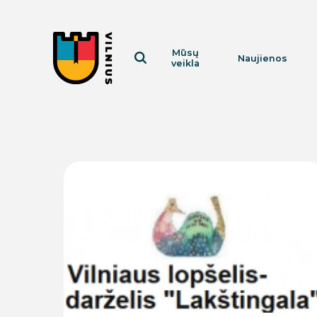
Mūsų
Naujienos
veikla