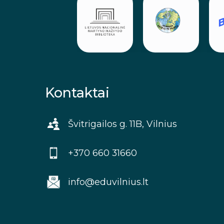
Kontaktai
Švitrigailos g. 11B, Vilnius
+370 660 31660
info@eduvilnius.lt