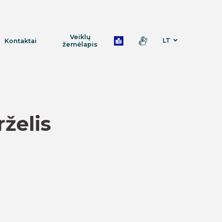
Veiklų
LT
Kontaktai
žemėlapis
rželis