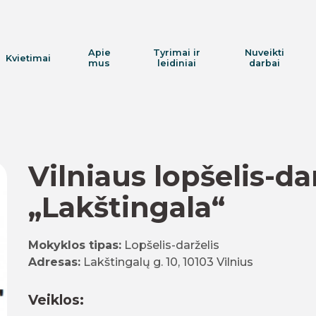
Apie
Tyrimai ir
Nuveikti
Kvietimai
mus
leidiniai
darbai
Vilniaus lopšelis-da
„Lakštingala“
Mokyklos tipas:
Lopšelis-darželis
Adresas:
Lakštingalų g. 10, 10103 Vilnius
Veiklos: