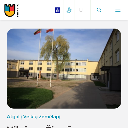
Atgal į Veiklų žemėlapį