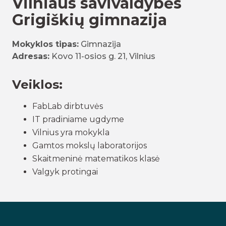
Vilniaus savivaldybės
Grigiškių gimnazija
Mokyklos tipas:
Gimnazija
Adresas:
Kovo 11-osios g. 21, Vilnius
Veiklos:
FabLab dirbtuvės
IT pradiniame ugdyme
Vilnius yra mokykla
Gamtos mokslų laboratorijos
Skaitmeninė matematikos klasė
Valgyk protingai