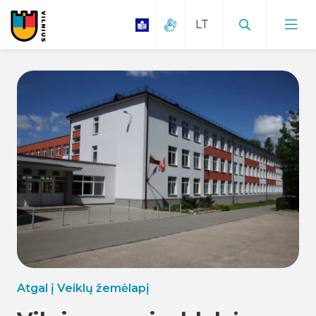
Atgal į Veiklų žemėlapį