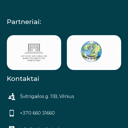
Partneriai:
Kontaktai
Švitrigailos g. 11B, Vilnius
+370 660 31660