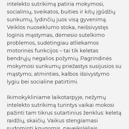
intelekto sutrikimą patiria mokymosi,
socialinių, sveikatos, buities ir kitų įgūdžių
sunkumų, lydinčių juos visą gyvenimą.
Veiklos nuoseklumo stoka, neišsivystęs
loginis mąstymas, dėmesio sutelkimo
problemos, sudėtingiau atliekamos
motorinės funkcijos – tai tik keletas
bendrųjų negalios požymių. Pagrindinės
mokymosi sunkumų priežastys susijusios su
mąstymo, atminties, kalbos išsivystymo
lygiu bei socialine patirtimi.
Ikimokykliniame laikotarpyje, nežymų
intelekto sutrikimą turintys vaikai mokosi
pažinti tam tikrus sutartinius ženklus: keletą
raidžių, skaičių. Vaikus stengiamasi
sudominti knygomis, paveikslėliais,