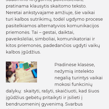
pratinama klausytis skaitomo teksto.
Neretai ankstyvajame amžiuje, šie vaikai
turi kalbos sutrikimų, todėl ugdymo procese
pasitelkiamos alternatyvios komunikacijos
priemonės. Tai – gestai, daiktai,
paveikslėliai, simboliai, komunikatoriai ir
kitos priemonės, padedančios ugdyti vaikų
kalbos įgūdžius.
Pradinėse klasėse,
nežymią intelekto
negalią turintys vaikai
mokosi funkcinių
dalykų: skaityti, rašyti, skaičiuoti, kad šiuos
įgūdžius gebėtų pritaikyti ir įsilieti į
bendruomeninį gyvenimą. Svarbus