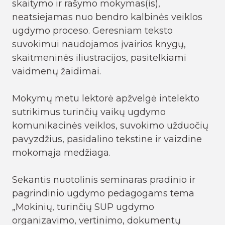
skaitymo ir rašymo mokymas(is),
neatsiejamas nuo bendro kalbinės veiklos
ugdymo proceso. Geresniam teksto
suvokimui naudojamos įvairios knygų,
skaitmeninės iliustracijos, pasitelkiami
vaidmenų žaidimai.
Mokymų metu lektorė apžvelgė intelekto
sutrikimus turinčių vaikų ugdymo
komunikacinės veiklos, suvokimo užduočių
pavyzdžius, pasidalino tekstine ir vaizdine
mokomąja medžiaga.
Sekantis nuotolinis seminaras pradinio ir
pagrindinio ugdymo pedagogams tema
„Mokinių, turinčių SUP ugdymo
organizavimo, vertinimo, dokumentų