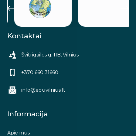
Kontaktai
Švitrigailos g. 11B, Vilnius
+370 660 31660
info@eduvilnius.lt
Informacija
Apie mus