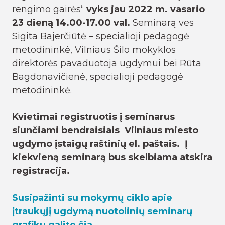
rengimo gairės“
vyks jau 2022 m. vasario
23 dieną 14.00-17.00 val.
Seminarą ves
Sigita Bajerčiūtė – specialioji pedagogė
metodininkė, Vilniaus Šilo mokyklos
direktorės pavaduotoja ugdymui bei Rūta
Bagdonavičienė, specialioji pedagogė
metodininkė.
Kvietimai registruotis į seminarus
siunčiami bendraisiais Vilniaus miesto
ugdymo įstaigų raštinių el. paštais. Į
kiekvieną seminarą bus skelbiama atskira
registracija.
Susipažinti su mokymų ciklo apie
įtraukųjį ugdymą nuotolinių seminarų