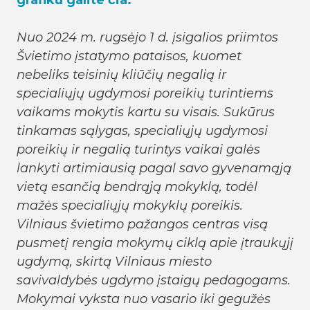
grafiku galite čia.
Nuo 2024 m. rugsėjo 1 d. įsigalios priimtos
Švietimo įstatymo pataisos, kuomet
nebeliks teisinių kliūčių negalią ir
specialiųjų ugdymosi poreikių turintiems
vaikams mokytis kartu su visais. Sukūrus
tinkamas sąlygas, specialiųjų ugdymosi
poreikių ir negalią turintys vaikai galės
lankyti artimiausią pagal savo gyvenamąją
vietą esančią bendrąją mokyklą, todėl
mažės specialiųjų mokyklų poreikis.
Vilniaus švietimo pažangos centras visą
pusmetį rengia mokymų ciklą apie įtraukųjį
ugdymą, skirtą Vilniaus miesto
savivaldybės ugdymo įstaigų pedagogams.
Mokymai vyksta nuo vasario iki gegužės