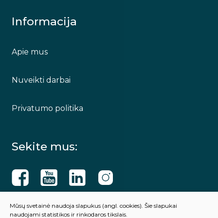
Informacija
Apie mus
Nuveikti darbai
Privatumo politika
Sekite mus:
Mūsų svetainė naudoja slapukus (angl. cookies). Šie slapukai
naudojami statistikos ir rinkodaros tikslais.