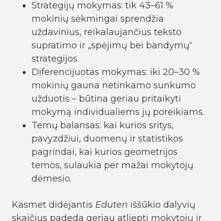
Strategijų mokymas: tik 43–61 %
mokinių sėkmingai sprendžia
uždavinius, reikalaujančius teksto
supratimo ir „spėjimų bei bandymų“
strategijos.
Diferencijuotas mokymas: iki 20–30 %
mokinių gauna netinkamo sunkumo
užduotis – būtina geriau pritaikyti
mokymą individualiems jų poreikiams.
Temų balansas: kai kurios sritys,
pavyzdžiui, duomenų ir statistikos
pagrindai, kai kurios geometrijos
temos, sulaukia per mažai mokytojų
dėmesio.
Kasmet didėjantis
Eduten
iššūkio dalyvių
skaičius padeda geriau atliepti mokytojų ir