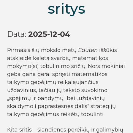
sritys
Data:
2025-12-04
Pirmasis šių mokslo metų
Eduten
iššūkis
atskleidė keletą svarbių matematikos
mokymo(si) tobulinimo sričių. Nors mokiniai
geba gana gerai spręsti matematikos
taikymo gebėjimų reikalaujančius
uždavinius, tačiau jų teksto suvokimo,
„spėjimų ir bandymų“ bei „uždavinių
skaidymo į paprastesnes dalis“ strategijų
taikymo gebėjimus reikėtų tobulinti.
Kita sritis – šiandienos poreikių ir galimybių