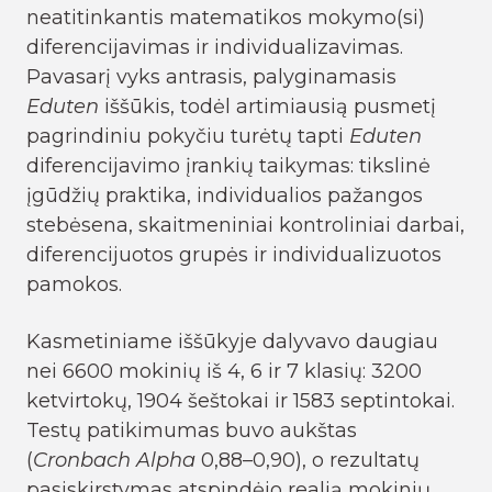
neatitinkantis matematikos mokymo(si)
diferencijavimas ir individualizavimas.
Pavasarį vyks antrasis, palyginamasis
Eduten
iššūkis, todėl artimiausią pusmetį
pagrindiniu pokyčiu turėtų tapti
Eduten
diferencijavimo įrankių taikymas: tikslinė
įgūdžių praktika, individualios pažangos
stebėsena, skaitmeniniai kontroliniai darbai,
diferencijuotos grupės ir individualizuotos
pamokos.
Kasmetiniame iššūkyje dalyvavo daugiau
nei 6600 mokinių iš 4, 6 ir 7 klasių: 3200
ketvirtokų, 1904 šeštokai ir 1583 septintokai.
Testų patikimumas buvo aukštas
(
Cronbach Alpha
0,88–0,90), o rezultatų
pasiskirstymas atspindėjo realią mokinių