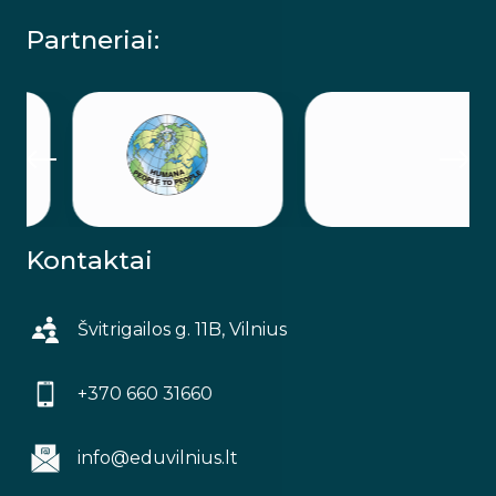
Partneriai:
Kontaktai
Švitrigailos g. 11B, Vilnius
+370 660 31660
info@eduvilnius.lt