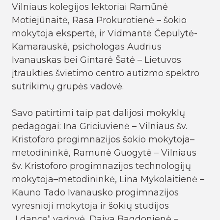
Vilniaus kolegijos lektoriai Ramūnė
Motiejūnaitė, Rasa Prokurotienė – šokio
mokytoja ekspertė, ir Vidmantė Čepulytė-
Kamarauskė, psichologas Audrius
Ivanauskas bei Gintarė Šatė – Lietuvos
įtraukties švietimo centro autizmo spektro
sutrikimų grupės vadovė.
Savo patirtimi taip pat dalijosi mokyklų
pedagogai: Ina Griciuvienė – Vilniaus šv.
Kristoforo progimnazijos šokio mokytoja–
metodininkė, Ramunė Guogytė – Vilniaus
šv. Kristoforo progimnazijos technologijų
mokytoja–metodininkė, Lina Mykolaitienė –
Kauno Tado Ivanausko progimnazijos
vyresnioji mokytoja ir šokių studijos
„Ldance“ vadovė, Daiva Bagdonienė –