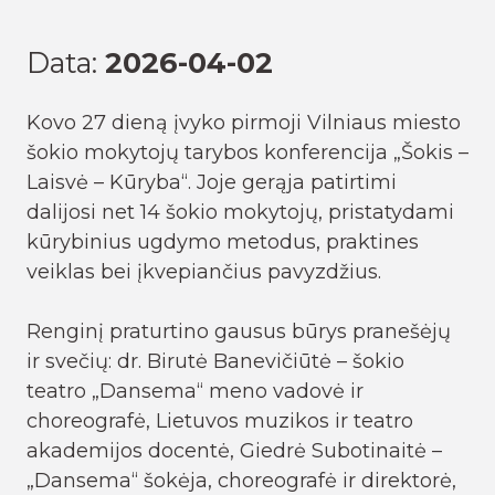
Data:
2026-04-02
Kovo 27 dieną įvyko pirmoji Vilniaus miesto
šokio mokytojų tarybos konferencija „Šokis –
Laisvė – Kūryba“. Joje gerąja patirtimi
dalijosi net 14 šokio mokytojų, pristatydami
kūrybinius ugdymo metodus, praktines
veiklas bei įkvepiančius pavyzdžius.
Renginį praturtino gausus būrys pranešėjų
ir svečių: dr. Birutė Banevičiūtė – šokio
teatro „Dansema“ meno vadovė ir
choreografė, Lietuvos muzikos ir teatro
akademijos docentė, Giedrė Subotinaitė –
„Dansema“ šokėja, choreografė ir direktorė,