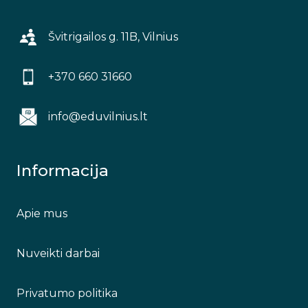
Švitrigailos g. 11B, Vilnius
+370 660 31660
info@eduvilnius.lt
Informacija
Apie mus
Nuveikti darbai
Privatumo politika