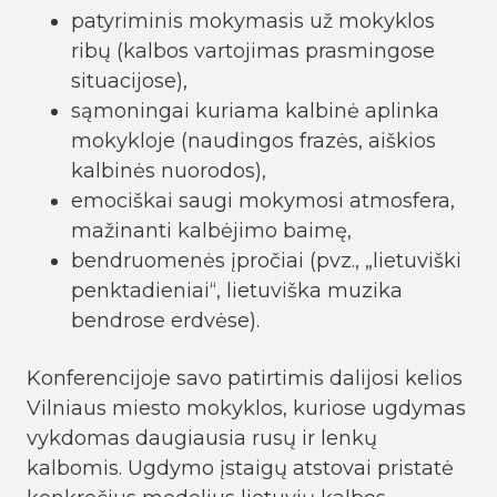
patyriminis mokymasis už mokyklos
ribų (kalbos vartojimas prasmingose
situacijose),
sąmoningai kuriama kalbinė aplinka
mokykloje (naudingos frazės, aiškios
kalbinės nuorodos),
emociškai saugi mokymosi atmosfera,
mažinanti kalbėjimo baimę,
bendruomenės įpročiai (pvz., „lietuviški
penktadieniai“, lietuviška muzika
bendrose erdvėse).
Konferencijoje savo patirtimis dalijosi kelios
Vilniaus miesto mokyklos, kuriose ugdymas
vykdomas daugiausia rusų ir lenkų
kalbomis. Ugdymo įstaigų atstovai pristatė