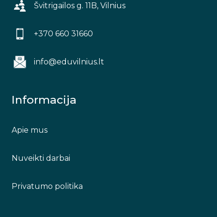
Švitrigailos g. 11B, Vilnius
+370 660 31660
info@eduvilnius.lt
Informacija
Apie mus
Nuveikti darbai
Privatumo politika