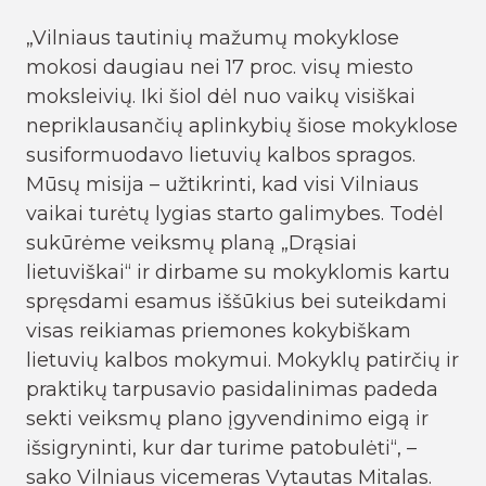
„Vilniaus tautinių mažumų mokyklose
mokosi daugiau nei 17 proc. visų miesto
moksleivių. Iki šiol dėl nuo vaikų visiškai
nepriklausančių aplinkybių šiose mokyklose
susiformuodavo lietuvių kalbos spragos.
Mūsų misija – užtikrinti, kad visi Vilniaus
vaikai turėtų lygias starto galimybes. Todėl
sukūrėme veiksmų planą „Drąsiai
lietuviškai“ ir dirbame su mokyklomis kartu
spręsdami esamus iššūkius bei suteikdami
visas reikiamas priemones kokybiškam
lietuvių kalbos mokymui. Mokyklų patirčių ir
praktikų tarpusavio pasidalinimas padeda
sekti veiksmų plano įgyvendinimo eigą ir
išsigryninti, kur dar turime patobulėti“, –
sako Vilniaus vicemeras Vytautas Mitalas.