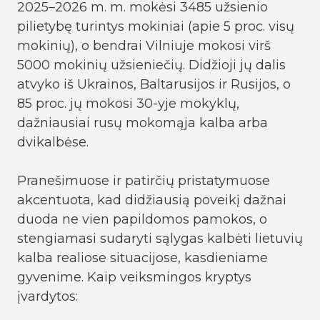
2025–2026 m. m. mokėsi 3485 užsienio
pilietybę turintys mokiniai (apie 5 proc. visų
mokinių), o bendrai Vilniuje mokosi virš
5000 mokinių užsieniečių. Didžioji jų dalis
atvyko iš Ukrainos, Baltarusijos ir Rusijos, o
85 proc. jų mokosi 30-yje mokyklų,
dažniausiai rusų mokomąja kalba arba
dvikalbėse.
Pranešimuose ir patirčių pristatymuose
akcentuota, kad didžiausią poveikį dažnai
duoda ne vien papildomos pamokos, o
stengiamasi sudaryti sąlygas kalbėti lietuvių
kalba realiose situacijose, kasdieniame
gyvenime. Kaip veiksmingos kryptys
įvardytos: