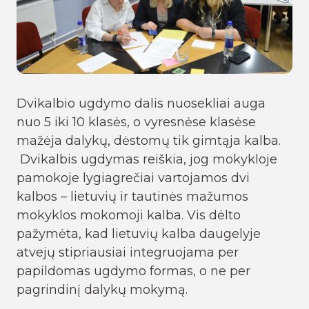
Dvikalbio ugdymo dalis nuosekliai auga
nuo 5 iki 10 klasės, o vyresnėse klasėse
mažėja dalykų, dėstomų tik gimtąja kalba.
Dvikalbis ugdymas reiškia, jog mokykloje
pamokoje lygiagrečiai vartojamos dvi
kalbos – lietuvių ir tautinės mažumos
mokyklos mokomoji kalba. Vis dėlto
pažymėta, kad lietuvių kalba daugelyje
atvejų stipriausiai integruojama per
papildomas ugdymo formas, o ne per
pagrindinį dalykų mokymą.