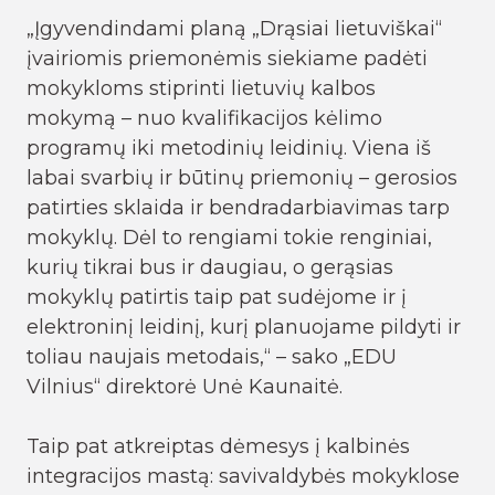
„Įgyvendindami planą „Drąsiai lietuviškai“
įvairiomis priemonėmis siekiame padėti
mokykloms stiprinti lietuvių kalbos
mokymą – nuo kvalifikacijos kėlimo
programų iki metodinių leidinių. Viena iš
labai svarbių ir būtinų priemonių – gerosios
patirties sklaida ir bendradarbiavimas tarp
mokyklų. Dėl to rengiami tokie renginiai,
kurių tikrai bus ir daugiau, o gerąsias
mokyklų patirtis taip pat sudėjome ir į
elektroninį leidinį, kurį planuojame pildyti ir
toliau naujais metodais,“ – sako „EDU
Vilnius“ direktorė Unė Kaunaitė.
Taip pat atkreiptas dėmesys į kalbinės
integracijos mastą: savivaldybės mokyklose