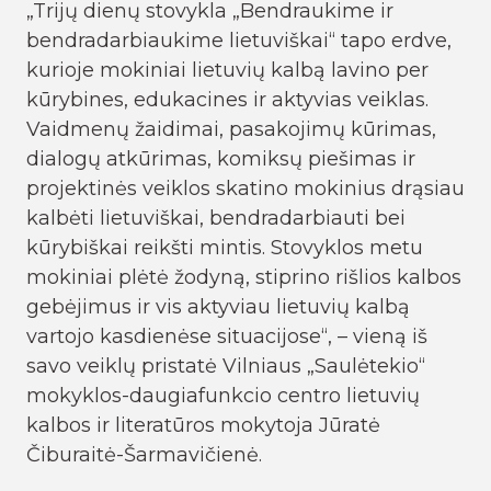
„Trijų dienų stovykla „Bendraukime ir
bendradarbiaukime lietuviškai“ tapo erdve,
kurioje mokiniai lietuvių kalbą lavino per
kūrybines, edukacines ir aktyvias veiklas.
Vaidmenų žaidimai, pasakojimų kūrimas,
dialogų atkūrimas, komiksų piešimas ir
projektinės veiklos skatino mokinius drąsiau
kalbėti lietuviškai, bendradarbiauti bei
kūrybiškai reikšti mintis. Stovyklos metu
mokiniai plėtė žodyną, stiprino rišlios kalbos
gebėjimus ir vis aktyviau lietuvių kalbą
vartojo kasdienėse situacijose“, – vieną iš
savo veiklų pristatė Vilniaus „Saulėtekio“
mokyklos-daugiafunkcio centro lietuvių
kalbos ir literatūros mokytoja Jūratė
Čiburaitė-Šarmavičienė.