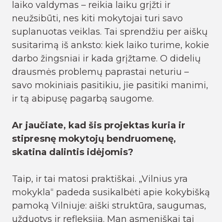
laiko valdymas – reikia laiku grįžti ir
neužsibūti, nes kiti mokytojai turi savo
suplanuotas veiklas. Tai sprendžiu per aiškų
susitarimą iš anksto: kiek laiko turime, kokie
darbo žingsniai ir kada grįžtame. O didelių
drausmės problemų paprastai neturiu –
savo mokiniais pasitikiu, jie pasitiki manimi,
ir tą abipusę pagarbą saugome.
Ar jaučiate, kad šis projektas kuria ir
stipresnę mokytojų bendruomenę,
skatina dalintis idėjomis?
Taip, ir tai matosi praktiškai. „Vilnius yra
mokykla“ padeda susikalbėti apie kokybišką
pamoką Vilniuje: aiški struktūra, saugumas,
užduotys ir refleksija. Man asmeniškai tai