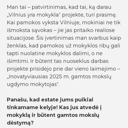
Man tai – patvirtinimas, kad tai, ką darau
„Vilnius yra mokykla“ projekte, turi prasmę.
Kai pamokos vyksta Vilniuje, mokiniai ne tik
išmoksta sąvokas – jie jas pritaiko realiose
situacijose. Šis įvertinimas man svarbus kaip
ženklas, kad pamokos už mokyklos ribų gali
tapti nuolatine mokyklos dalimi, o ne
išimtimi. Ir būtent tas nuoseklus darbas
projekte prisidėjo prie dar vieno laimėjimo –
„Inovatyviausias 2025 m. gamtos mokslų
ugdymo mokytojas“.
Panašu, kad estate jums puikiai
tinkamame kelyje! Kas jus atvedė į
mokyklą ir būtent gamtos mokslų
dėstymą?