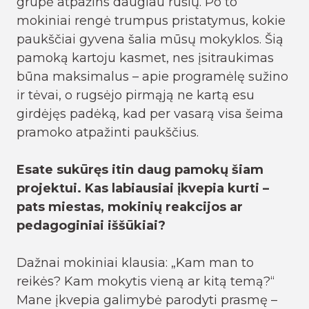
grupė atpažins daugiau rūšių. Po to
mokiniai rengė trumpus pristatymus, kokie
paukščiai gyvena šalia mūsų mokyklos. Šią
pamoką kartoju kasmet, nes įsitraukimas
būna maksimalus – apie programėlę sužino
ir tėvai, o rugsėjo pirmąją ne kartą esu
girdėjęs padėką, kad per vasarą visa šeima
pramoko atpažinti paukščius.
Esate sukūręs itin daug pamokų šiam
projektui. Kas labiausiai įkvepia kurti –
pats miestas, mokinių reakcijos ar
pedagoginiai iššūkiai?
Dažnai mokiniai klausia: „Kam man to
reikės? Kam mokytis vieną ar kitą temą?“
Mane įkvepia galimybė parodyti prasmę –