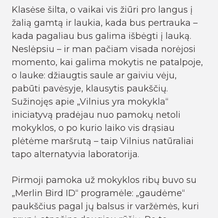
Klasėse šilta, o vaikai vis žiūri pro langus į
žalią gamtą ir laukia, kada bus pertrauka –
kada pagaliau bus galima išbėgti į lauką.
Neslėpsiu – ir man pačiam visada norėjosi
momento, kai galima mokytis ne patalpoje,
o lauke: džiaugtis saule ar gaiviu vėju,
pabūti pavėsyje, klausytis paukščių.
Sužinojęs apie „Vilnius yra mokykla“
iniciatyvą pradėjau nuo pamokų netoli
mokyklos, o po kurio laiko vis drąsiau
plėtėme maršrutą – taip Vilnius natūraliai
tapo alternatyvia laboratorija.
Pirmoji pamoka už mokyklos ribų buvo su
„Merlin Bird ID“ programėle: „gaudėme“
paukščius pagal jų balsus ir varžėmės, kuri