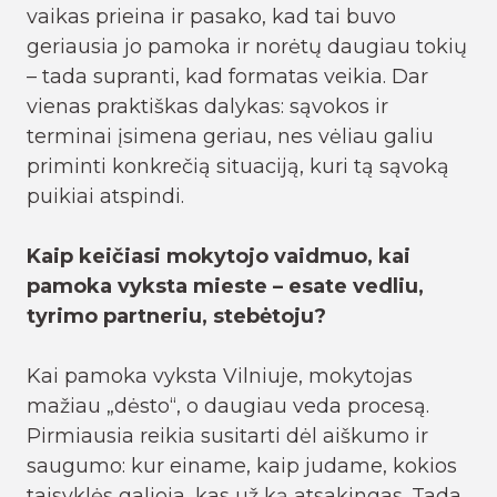
vaikas prieina ir pasako, kad tai buvo
geriausia jo pamoka ir norėtų daugiau tokių
– tada supranti, kad formatas veikia. Dar
vienas praktiškas dalykas: sąvokos ir
terminai įsimena geriau, nes vėliau galiu
priminti konkrečią situaciją, kuri tą sąvoką
puikiai atspindi.
Kaip keičiasi mokytojo vaidmuo, kai
pamoka vyksta mieste – esate vedliu,
tyrimo partneriu, stebėtoju?
Kai pamoka vyksta Vilniuje, mokytojas
mažiau „dėsto“, o daugiau veda procesą.
Pirmiausia reikia susitarti dėl aiškumo ir
saugumo: kur einame, kaip judame, kokios
taisyklės galioja, kas už ką atsakingas. Tada