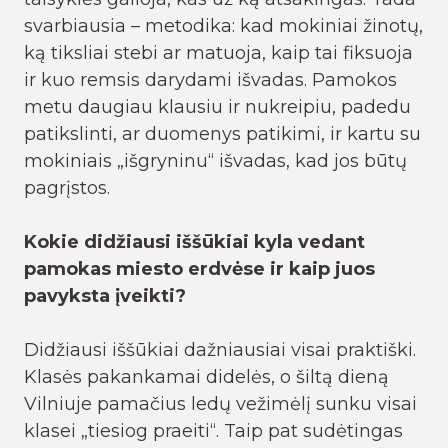
svarbiausia – metodika: kad mokiniai žinotų,
ką tiksliai stebi ar matuoja, kaip tai fiksuoja
ir kuo remsis darydami išvadas. Pamokos
metu daugiau klausiu ir nukreipiu, padedu
patikslinti, ar duomenys patikimi, ir kartu su
mokiniais „išgryninu“ išvadas, kad jos būtų
pagrįstos.
Kokie didžiausi iššūkiai kyla vedant
pamokas miesto erdvėse ir kaip juos
pavyksta įveikti?
Didžiausi iššūkiai dažniausiai visai praktiški.
Klasės pakankamai didelės, o šiltą dieną
Vilniuje pamačius ledų vežimėlį sunku visai
klasei „tiesiog praeiti“. Taip pat sudėtingas