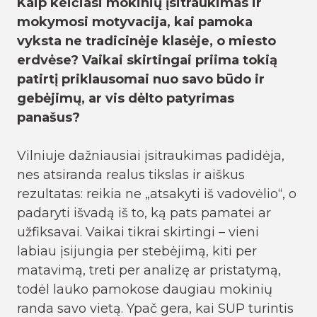
Kaip keičiasi mokinių įsitraukimas ir
mokymosi motyvacija, kai pamoka
vyksta ne tradicinėje klasėje, o miesto
erdvėse? Vaikai skirtingai priima tokią
patirtį priklausomai nuo savo būdo ir
gebėjimų, ar vis dėlto patyrimas
panašus?
Vilniuje dažniausiai įsitraukimas padidėja,
nes atsiranda realus tikslas ir aiškus
rezultatas: reikia ne „atsakyti iš vadovėlio“, o
padaryti išvadą iš to, ką pats pamatei ar
užfiksavai. Vaikai tikrai skirtingi – vieni
labiau įsijungia per stebėjimą, kiti per
matavimą, treti per analizę ar pristatymą,
todėl lauko pamokose daugiau mokinių
randa savo vietą. Ypač gera, kai SUP turintis